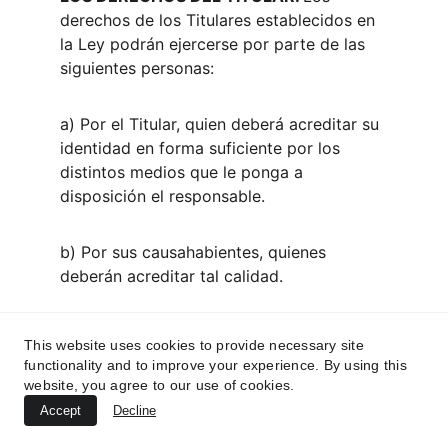
derechos de los Titulares establecidos en 
la Ley podrán ejercerse por parte de las 
siguientes personas:
a) Por el Titular, quien deberá acreditar su 
identidad en forma suficiente por los 
distintos medios que le ponga a 
disposición el responsable.
b) Por sus causahabientes, quienes 
deberán acreditar tal calidad.
c) Por el representante y/o apoderado del 
This website uses cookies to provide necessary site
Titular, previa acreditación de la 
functionality and to improve your experience. By using this
representación o apoderamiento.
website, you agree to our use of cookies.
Accept
Decline
d) Por estipulación a favor de otro o para 